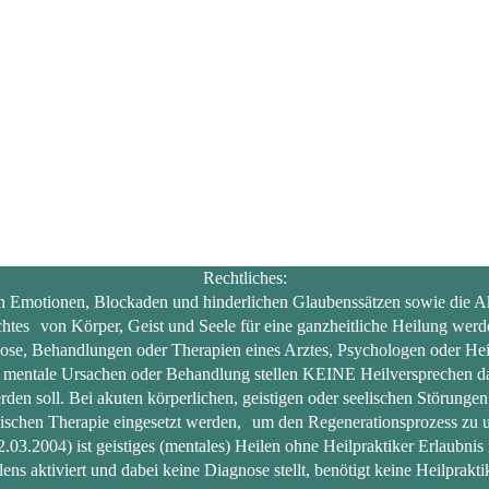
Rechtliches:
en Emotionen, Blockaden und hinderlichen Glaubenssätzen sowie die Akt
htes von Körper, Geist und Seele für eine ganzheitliche Heilung werde
ose, Behandlungen oder Therapien eines Arztes, Psychologen oder Hei
entale Ursachen oder Behandlung stellen KEINE Heilversprechen dar, 
den soll. Bei akuten körperlichen, geistigen oder seelischen Störungen
ischen Therapie eingesetzt werden, um den Regenerationsprozess zu u
.2004) ist geistiges (mentales) Heilen ohne Heilpraktiker Erlaubnis 
lens aktiviert und dabei keine Diagnose stellt, benötigt keine Heilprakti