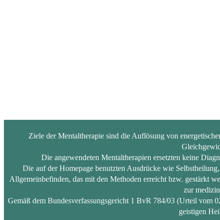
Ziele der Mentaltherapie sind die Auflösung von energetisch
Gleichgewic
Die angewendeten Mentaltherapien ersetzten keine Diagn
Die auf der Homepage benutzten Ausdrücke wie Selbstheilung, m
Allgemeinbefinden, das mit den Methoden erreicht bzw. gestärkt wer
zur medizin
Gemäß dem Bundesverfassungsgericht 1 BvR 784/03 (Urteil vom 02.03
geistigen Hei