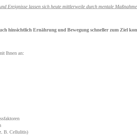
nd Ereignisse lassen sich heute mittlerweile durch mentale Maßnahme
auch hinsichtlich Ernährung und Bewegung schneller zum Ziel k
it Ihnen an:
ssfaktoren
n
 B. Cellulitis)