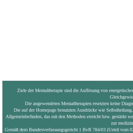
Ziele der Mentaltherapie sind die Auflösung von energetisch
Gleichgewic
Die angewendeten Mentaltherapien ersetzten keine Diagn
Die auf der Homepage benutzten Ausdrücke wie Selbstheilung, m
Allgemeinbefinden, das mit den Methoden erreicht bzw. gestärkt wer
zur medizin
Gemäß dem Bundesverfassungsgericht 1 BvR 784/03 (Urteil vom 02.03