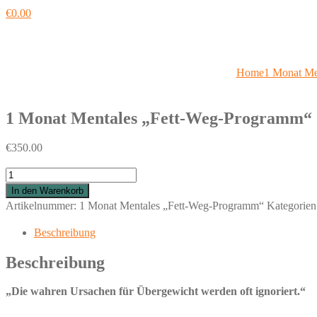
€
0.00
Home
1 Monat Me
1 Monat Mentales „Fett-Weg-Programm“
€
350.00
1
Monat
In den Warenkorb
Mentales
Artikelnummer:
1 Monat Mentales „Fett-Weg-Programm“
Kategorien
„Fett-
Beschreibung
Weg-
Programm“
Beschreibung
Menge
„Die wahren Ursachen für Übergewicht werden oft ignoriert.“