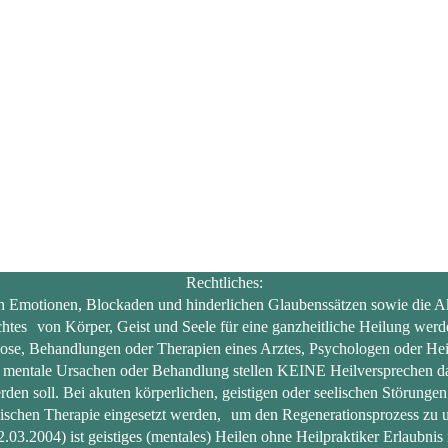
Rechtliches:
en Emotionen, Blockaden und hinderlichen Glaubenssätzen sowie die Akt
htes von Körper, Geist und Seele für eine ganzheitliche Heilung werde
ose, Behandlungen oder Therapien eines Arztes, Psychologen oder Hei
entale Ursachen oder Behandlung stellen KEINE Heilversprechen dar, 
den soll. Bei akuten körperlichen, geistigen oder seelischen Störungen
ischen Therapie eingesetzt werden, um den Regenerationsprozess zu u
.2004) ist geistiges (mentales) Heilen ohne Heilpraktiker Erlaubnis 