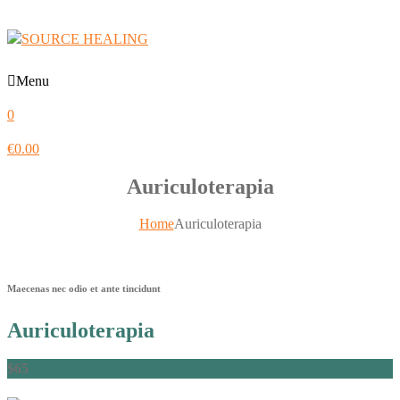
Menu
0
€
0.00
Auriculoterapia
Home
Auriculoterapia
Maecenas nec odio et ante tincidunt
Auriculoterapia
$65