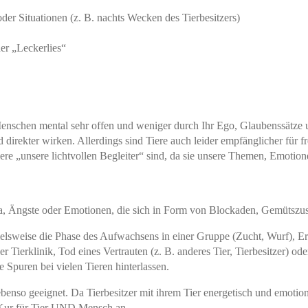
 Situationen (z. B. nachts Wecken des Tierbesitzers)
r „Leckerlies“
nschen mental sehr offen und weniger durch Ihr Ego, Glaubenssätze un
direkter wirken. Allerdings sind Tiere auch leider empfänglicher für
iere „unsere lichtvollen Begleiter“ sind, da sie unsere Themen, Emotio
ta, Ängste oder Emotionen, die sich in Form von Blockaden, Gemütszus
ielsweise die Phase des Aufwachsens in einer Gruppe (Zucht, Wurf), E
ner Tierklinik, Tod eines Vertrauten (z. B. anderes Tier, Tierbesitzer)
e Spuren bei vielen Tieren hinterlassen.
benso geeignet. Da Tierbesitzer mit ihrem Tier energetisch und emotio
 Kur für Tier UND Mensch an.