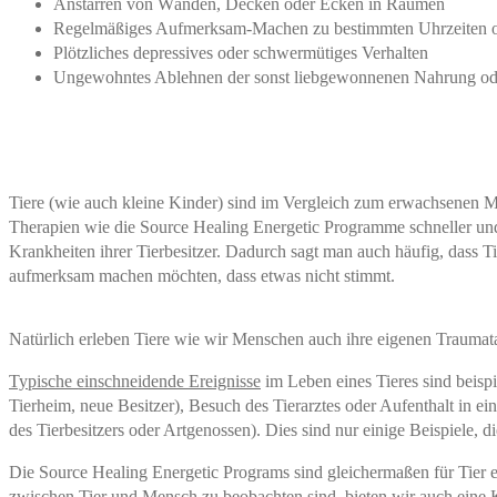
Anstarren von Wänden, Decken oder Ecken in Räumen
Regelmäßiges Aufmerksam-Machen zu bestimmten Uhrzeiten oder
Plötzliches depressives oder schwermütiges Verhalten
Ungewohntes Ablehnen der sonst liebgewonnenen Nahrung ode
Tiere (wie auch kleine Kinder) sind im Vergleich zum erwachsenen Me
Therapien wie die Source Healing Energetic Programme schneller und 
Krankheiten ihrer Tierbesitzer. Dadurch sagt man auch häufig, dass T
aufmerksam machen möchten, dass etwas nicht stimmt.
Natürlich erleben Tiere wie wir Menschen auch ihre eigenen Trauma
Typische einschneidende Ereignisse
im Leben eines Tieres sind beisp
Tierheim, neue Besitzer), Besuch des Tierarztes oder Aufenthalt in ei
des Tierbesitzers oder Artgenossen). Dies sind nur einige Beispiele, di
Die Source Healing Energetic Programs sind gleichermaßen für Tier e
zwischen Tier und Mensch zu beobachten sind, bieten wir auch eine