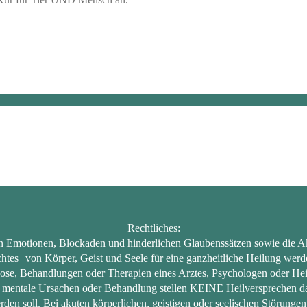
Rechtliches:
en Emotionen, Blockaden und hinderlichen Glaubenssätzen sowie die Akt
htes von Körper, Geist und Seele für eine ganzheitliche Heilung werde
ose, Behandlungen oder Therapien eines Arztes, Psychologen oder Hei
entale Ursachen oder Behandlung stellen KEINE Heilversprechen dar, 
den soll. Bei akuten körperlichen, geistigen oder seelischen Störungen